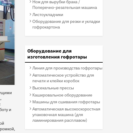
Нож для вырубки брака /
Поперечно-резательная машина
Листоукладчики
Оборудование для резки и укладки
гофрокартона
Оборудование для
изготовления гофротары
Линия для производства гофротары
Автоматическое устройство для
печати и клейки коробок
Высекальные прессы
жущими
Кашировальное оборудование
,
Машины для сшивания гофротары
с
Автоматическая высокоскоростная
боту и
упаковочная машина (для
ламинирования расплавом)
ой
кромкой,