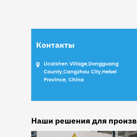
Контакты
Licaishen Village,Dongguang
County,Cangzhou City,Hebei
Province, China
Наши решения для произв