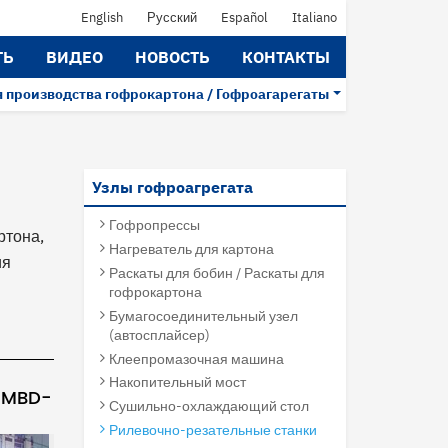
English
Русский
Español
Italiano
ТЬ
ВИДЕО
НОВОСТЬ
КОНТАКТЫ
 производства гофрокартона / Гофроагарегаты
Узлы гофроагрегата
Гофропрессы
ртона,
Нагреватель для картона
ия
Раскаты для бобин / Раскаты для
гофрокартона
Бумагосоединительный узел
(автосплайсер)
Клеепромазочная машина
Накопительный мост
 SMBD-
Сушильно-охлаждающий стол
Рилевочно-резательные станки