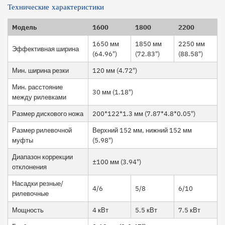
Технические характеристики
Модель
1600
1800
2200
1650 мм
1850 мм
2250 мм
Эффективная ширина
(64.96")
(72.83")
(88.58")
Мин. ширина резки
120 мм (4.72")
Мин. расстояние
30 мм (1.18")
между рилевками
Размер дискового ножа
200*122*1.3 мм (7.87*4.8*0.05")
Размер рилевочной
Верхний 152 мм, нижний 152 мм
муфты
(5.98")
Диапазон коррекции
±100 мм (3.94")
отклонения
Насадки резные/
4/6
5/8
6/10
рилевочные
Мощность
4 кВт
5.5 кВт
7.5 кВт